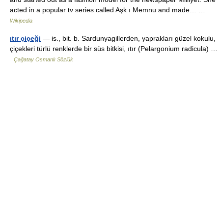
acted in a popular tv series called Aşk ı Memnu and made… …
Wikipedia
ıtır çiçeği
— is., bit. b. Sardunyagillerden, yaprakları güzel kokulu,
çiçekleri türlü renklerde bir süs bitkisi, ıtır (Pelargonium radicula) …
Çağatay Osmanlı Sözlük