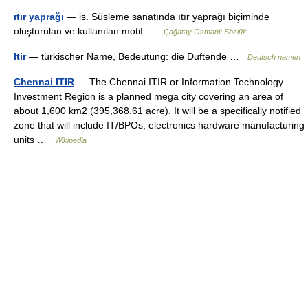
ıtır yaprağı
— is. Süsleme sanatında ıtır yaprağı biçiminde
oluşturulan ve kullanılan motif …
Çağatay Osmanlı Sözlük
Itir
— türkischer Name, Bedeutung: die Duftende …
Deutsch namen
Chennai ITIR
— The Chennai ITIR or Information Technology
Investment Region is a planned mega city covering an area of
about 1,600 km2 (395,368.61 acre). It will be a specifically notified
zone that will include IT/BPOs, electronics hardware manufacturing
units …
Wikipedia