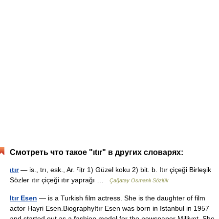
Смотреть что такое "ıtır" в других словарях:
ıtır
— is., trı, esk., Ar. ˁiṭr 1) Güzel koku 2) bit. b. Itır çiçeği Birleşik
Sözler ıtır çiçeği ıtır yaprağı …
Çağatay Osmanlı Sözlük
Itır Esen
— is a Turkish film actress. She is the daughter of film
actor Hayri Esen.BiographyItır Esen was born in Istanbul in 1957
and started out as a fashion model for the newspaper Milliyet. She