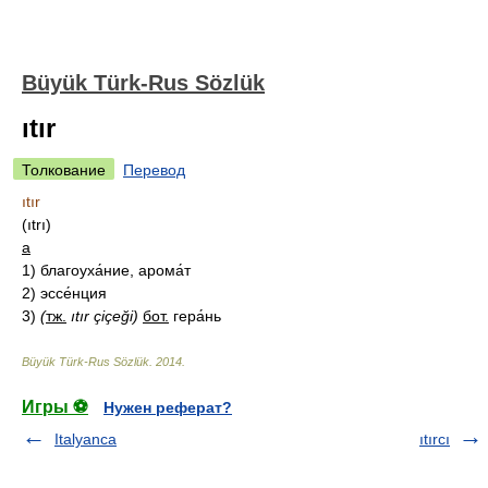
Büyük Türk-Rus Sözlük
ıtır
Толкование
Перевод
ıtır
(ıtrı)
а
1)
благоуха́ние, арома́т
2)
эссе́нция
3)
(
тж.
ıtır çiçeği)
бот.
гера́нь
Büyük Türk-Rus Sözlük
.
2014
.
Игры ⚽
Нужен реферат?
Italyanca
ıtırcı