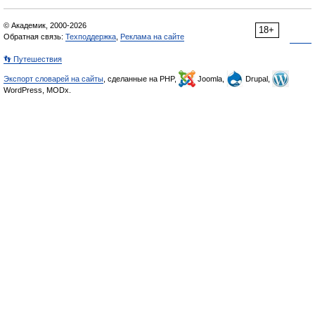
© Академик, 2000-2026
18+
Обратная связь:
Техподдержка
,
Реклама на сайте
👣 Путешествия
Экспорт словарей на сайты
, сделанные на PHP,
Joomla,
Drupal,
WordPress, MODx.