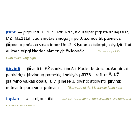
įtirpti
— įtir̃pti intr. 1. N, Š, Rtr, NdŽ, KŽ ištirpti: Įtirpsta sniegas R,
MŽ, MŽ2119. Jau šmotas sniego įtir̃po J. Žemės tik paviršius
įtir̃pęs, o pašalas visas tebėr Rs. 2. K lydantis įsiterpti, įsilydyti: Tad
auksas taipgi kitados akmenyje žvilgančia… …
Dictionary of the
Lithuanian Language
įtirvinti
— įtir̃vinti tr. KŽ sunkiai įnešti: Pasku budelis prašmatniai
pasirėdęs, įtìrvina tą pamėklę į seklyčią JR76. | refl. tr. Š, KŽ:
Įsitìrvino vaikas obalių, t. y. įsinešė J. tirvinti; atitirvinti; įtirvinti;
nutirvinti; partirvinti; pritirvini …
Dictionary of the Lithuanian Language
fiqdan
— ə. itir(il)mə; itki …
Klassik Azərbaycan ədəbiyyatında islənən ərəb
və fars sözləri lüğəti